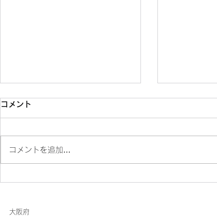
コメント
コメントを追加…
第５回小学生記録会の結果
第３回大阪
録会 結果
​大阪府